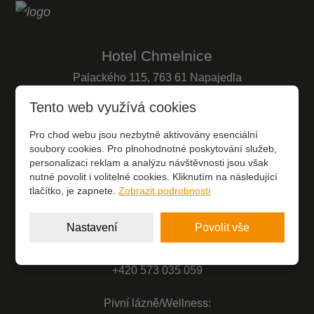
Hotel Chmelnice
Palackého 115, 763 61 Napajedla
Tento web využívá cookies
+420
730 896 799
(po-pá 8:00-16:00)
Pro chod webu jsou nezbytně aktivovány esenciální
soubory cookies. Pro plnohodnotné poskytování služeb,
recepce@hotelchmelnice.cz
personalizaci reklam a analýzu návštěvnosti jsou však
nutné povolit i volitelné cookies. Kliknutím na následující
tlačítko, je zapnete.
Zobrazit podrobnosti
Nastavení
Povolit vše
Pivní lázně/Wellness:
+420
573 035 059
Pivní lázně/Wellness: